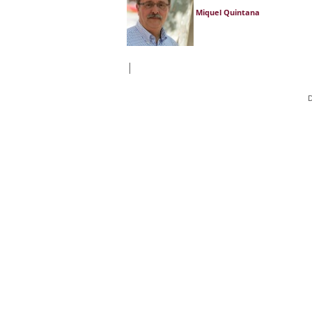
Miquel Quintana
|
D