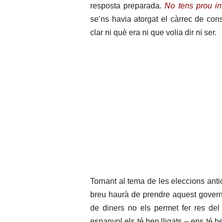
resposta preparada.
No tens prou in
se’ns havia atorgat el càrrec de cons
clar ni què era ni que volia dir ni ser.
Tornant al tema de les eleccions ant
breu haurà de prendre aquest govern.
de diners no els permet fer res del
espanyol els té ben lligats – ens té 