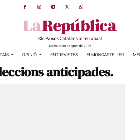
Els Països Catalans al teu abast
Dissabte, 08 de agost del 2026
PAÍS
OPINIÓ
ENTREVISTES
ELMONCASTELLER
MÉ
leccions anticipades.