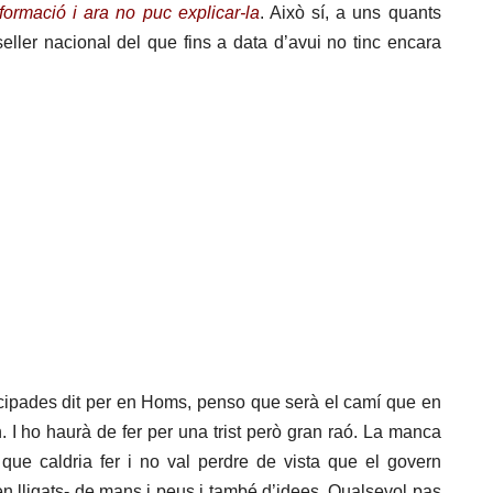
formació i ara no puc explicar-la
. Això sí, a uns quants
eller nacional del que fins a data d’avui no tinc encara
icipades dit per en Homs, penso que serà el camí que en
 I ho haurà de fer per una trist però gran raó. La manca
 que caldria fer i no val perdre de vista que el govern
ben lligats- de mans i peus i també d’idees. Qualsevol pas