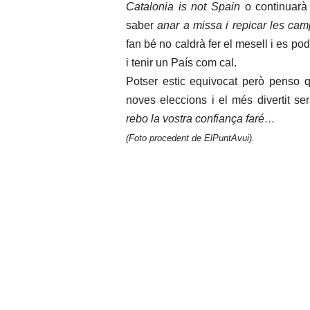
Catalonia is not Spain
o continuarà
saber
anar a missa i repicar les ca
fan bé no caldrà fer el mesell i es po
i tenir un País com cal.
Potser estic equivocat però penso q
noves eleccions i el més divertit se
rebo la vostra confiança faré…
(Foto procedent de ElPuntAvui).