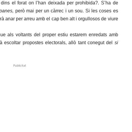
 dins el forat on l’han deixada per prohibida?. S’ha de
mpanes,
però mai per un càrrec i un sou. Si les coses es
drà anar per arreu amb el cap ben alt i orgullosos de viure
ue als voltants del proper estiu estarem enredats amb
rà escoltar propostes electorals, allò tant conegut del
si
Publicitat