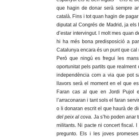
que hagin de donar serà sempre amb
català. Fins i tot quan hagin de paga
diputat al Congrés de Madrid, ja els 
d’estar intervingut. I molt mes quan
hi ha més bona predisposició a par
Catalunya encara és un punt que cal r
Però que ningú es fregui les mans
oportunitat pels partits que realment
independència com a via que pot sal
llavors serà el moment en el que es
Faran cas al que en Jordi Pujol e
l’arraconaran i tant sols el faran serv
o li donaran escrit el que haurà de d
del peix al cova.
Ja s’ho poden anar tr
militants. Ni pacte ni concert fiscal.
pregunto. Els i les joves promeses