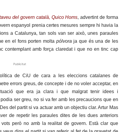
rtaveu del govern català, Quico Homs
, advertint de forma
 govern espanyol prenia certes mesures sempre hi havia la
cions a Catalunya, tan sols van ser això, unes paraules
ue en el fons porten molta
pólvora
ja que és una de les
inc contemplant amb força claredat i que no en tinc cap
Publicitat
política de CiU de cara a les eleccions catalanes de
re errors greus, de concepte i de no voler acceptar, en
ituació que era ja clara i que malgrat tenir idees i
 podia ser greu, no si va fer amb les precaucions que en
s del partit si va actuar amb un objectiu clar. Artur Mas
ver de repetir les paraules dites de les dues anteriors
ots però no amb la realitat de govern. Està clar que
veus dins el partit si van referir al fet de la gravetat de