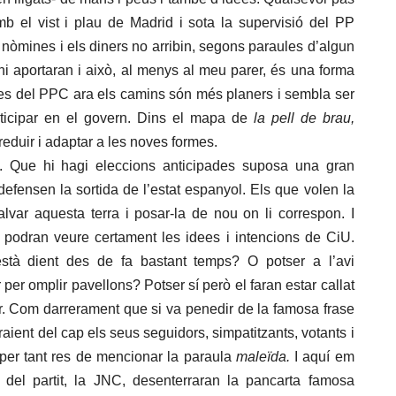
 el vist i plau de Madrid i sota la supervisió del PP
r nòmines i els diners no arribin, segons paraules d’algun
hi aportaran i això, al menys al meu parer, és una forma
 des del PPC ara els camins són més planers i sembla ser
ticipar en el govern. Dins el mapa de
la pell de brau,
eduir i adaptar a les noves formes.
. Que hi hagi eleccions anticipades suposa una gran
 defensen la sortida de l’estat espanyol. Els que volen la
var aquesta terra i posar-la de nou on li correspon. I
 podran veure certament les idees i intencions de CiU.
stà dient des de fa bastant temps? O potser a l’avi
ir per omplir pavellons? Potser sí però el faran estar callat
ir. Com darrerament que si va penedir de la famosa frase
aient del cap els seus seguidors, simpatitzants, votants i
 I per tant res de mencionar la paraula
maleïda.
I aquí em
 del partit, la JNC, desenterraran la pancarta famosa