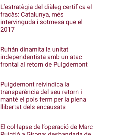
L’estratègia del diàleg certifica el
fracàs: Catalunya, més
intervinguda i sotmesa que el
2017
Rufián dinamita la unitat
independentista amb un atac
frontal al retorn de Puigdemont
Puigdemont reivindica la
transparència del seu retorn i
manté el pols ferm per la plena
llibertat dels encausats
El col·lapse de l’operació de Marc
Puigtió a Girona: desbandada de