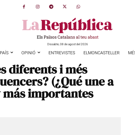
Els Països Catalans al teu abast
Dissabte, 08 de agost del 2026
PAÍS
OPINIÓ
ENTREVISTES
ELMONCASTELLER
MÉ
s diferents i més
luencers? (¿Qué une a
 y más importantes