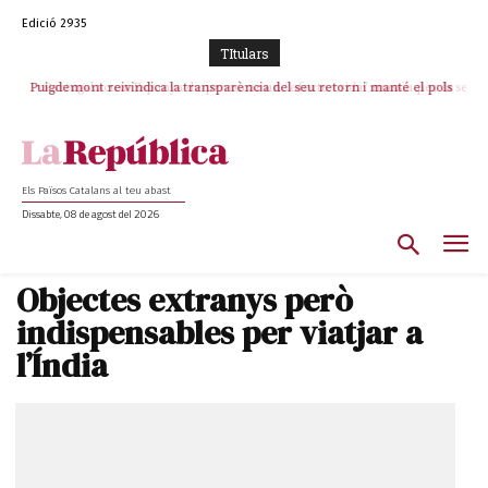
Edició 2935
TItulars
Puigdemont reivindica la transparència del seu retorn i manté el pols
Portugal acusa Espanya de provocar un “efecte crida” massiu per la seva
ferm per la plena llibertat dels encausats
“manca de regulació” migratòria
Els Països Catalans al teu abast
Dissabte, 08 de agost del 2026
Objectes extranys però
indispensables per viatjar a
l’Índia