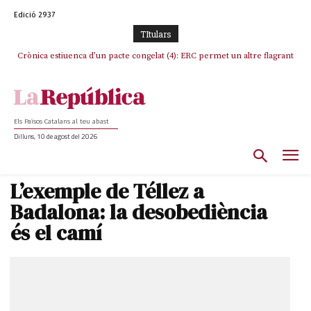
Edició 2937
TItulars
Crònica estiuenca d’un pacte congelat (4): ERC permet un altre flagrant
Rufián boicoteja l’estratègia d’acostament a Junts d’Oriol Junqueras
incompliment de l’acord, les seleccions catalanes un cop més
sacrificades
Els Països Catalans al teu abast
Dilluns, 10 de agost del 2026
L’exemple de Téllez a
Badalona: la desobediència
és el camí