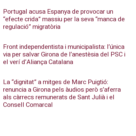
Portugal acusa Espanya de provocar un
“efecte crida” massiu per la seva “manca de
regulació” migratòria
Front independentista i municipalista: l’única
via per salvar Girona de l’anestèsia del PSC i
el verí d’Aliança Catalana
La “dignitat” a mitges de Marc Puigtió:
renuncia a Girona pels àudios però s’aferra
als càrrecs remunerats de Sant Julià i el
Consell Comarcal