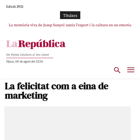
Edició 2933
TItulars
La memòria viva de Josep Sunyol uneix l’esport i la cultura en un emotiu
La “dignitat” a mitges de Marc Puigtió: renuncia a Girona pels àudios però
s’aferra als càrrecs remunerats de Sant Julià i el Consell Comarcal
homenatge a Guadarrama pel seu 90è aniversari
Els Països Catalans al teu abast
Dijous, 06 de agost del 2026
La felicitat com a eina de
marketing