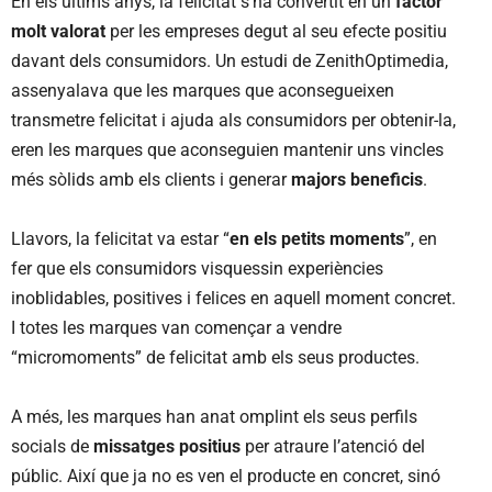
En els últims anys, la felicitat s’ha convertit en un
factor
molt valorat
per les empreses degut al seu efecte positiu
davant dels consumidors. Un estudi de ZenithOptimedia,
assenyalava que les marques que aconsegueixen
transmetre felicitat i ajuda als consumidors per obtenir-la,
eren les marques que aconseguien mantenir uns vincles
més sòlids amb els clients i generar
majors beneficis
.
Llavors, la felicitat va estar “
en els petits moments
”, en
fer que els consumidors visquessin experiències
inoblidables, positives i felices en aquell moment concret.
I totes les marques van començar a vendre
“micromoments” de felicitat amb els seus productes.
A més, les marques han anat omplint els seus perfils
socials de
missatges positius
per atraure l’atenció del
públic. Així que ja no es ven el producte en concret, sinó