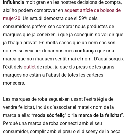
influència
molt gran en les nostres decisions de compra,
així ho podem comprovar en
aquest artícle de bolsos de
mujer20
. Un estudi demostra que el 59% dels
consumidors prefereixen comprar nous productes de
marques que ja coneixen, i que ja coneguin no vol dir que
ja l’hagin provat. En molts casos que un nom ens soni,
només serveix per donar-nos més
confiança
que una
marca que no n’haguem sentit mai el nom. D'aquí sorgeix
l'èxit dels
outlet
de roba, ja que els preus de les grans
marques no estàn a l'abast de totes les carteres i
moneders.
Les marques de roba segueixen usant l’estratègia de
vendre felicitat, inclús d’associar el mateix nom de la
marca a ella: “
moda sóc feliç
” o “
la marca de la felicitat
”.
Perquè una marca de roba connecti amb el seu
consumidor, complir amb el preu o el disseny de la peça