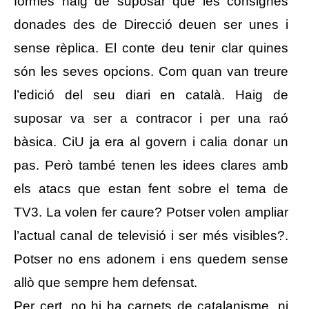
formes haig de suposar que les consignes
donades des de Direcció deuen ser unes i
sense rèplica. El conte deu tenir clar quines
són les seves opcions. Com quan van treure
l’edició del seu diari en català. Haig de
suposar va ser a contracor i per una raó
bàsica. CiU ja era al govern i calia donar un
pas. Però també tenen les idees clares amb
els atacs que estan fent sobre el tema de
TV3. La volen fer caure? Potser volen ampliar
l’actual canal de televisió i ser més visibles?.
Potser no ens adonem i ens quedem sense
allò que sempre hem defensat.
Per cert, no hi ha carnets de catalanisme, ni