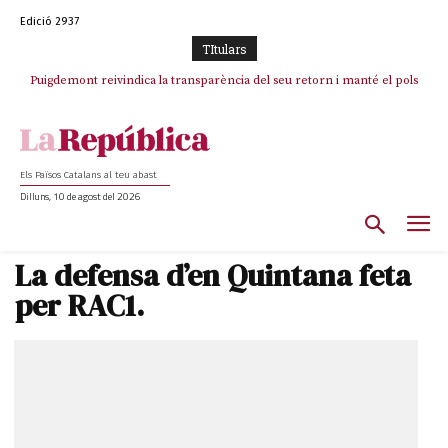
Edició 2937
TItulars
Puigdemont reivindica la transparència del seu retorn i manté el pols
ferm per la plena llibertat dels encausats
Els Països Catalans al teu abast
Dilluns, 10 de agost del 2026
La defensa d’en Quintana feta
per RAC1.