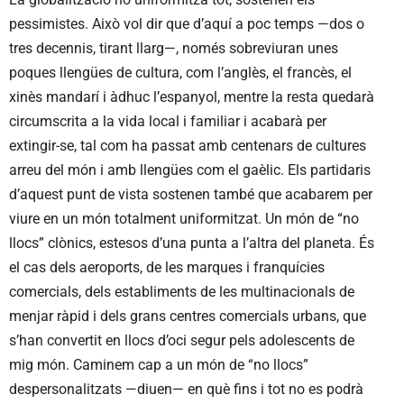
pessimistes. Això vol dir que d’aquí a poc temps —dos o
tres decennis, tirant llarg—, només sobreviuran unes
poques llengües de cultura, com l’anglès, el francès, el
xinès mandarí i àdhuc l’espanyol, mentre la resta quedarà
circumscrita a la vida local i familiar i acabarà per
extingir-se, tal com ha passat amb centenars de cultures
arreu del món i amb llengües com el gaèlic. Els partidaris
d’aquest punt de vista sostenen també que acabarem per
viure en un món totalment uniformitzat. Un món de “no
llocs” clònics, estesos d’una punta a l’altra del planeta. És
el cas dels aeroports, de les marques i franquícies
comercials, dels establiments de les multinacionals de
menjar ràpid i dels grans centres comercials urbans, que
s’han convertit en llocs d’oci segur pels adolescents de
mig món. Caminem cap a un món de “no llocs”
despersonalitzats —diuen— en què fins i tot no es podrà