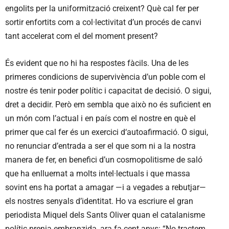
engolits per la uniformització creixent? Què cal fer per
sortir enfortits com a col·lectivitat d’un procés de canvi
tant accelerat com el del moment present?
És evident que no hi ha respostes fàcils. Una de les
primeres condicions de supervivència d’un poble com el
nostre és tenir poder polític i capacitat de decisió. O sigui,
dret a decidir. Però em sembla que això no és suficient en
un món com l’actual i en país com el nostre en què el
primer que cal fer és un exercici d‘autoafirmació. O sigui,
no renunciar d’entrada a ser el que som ni a la nostra
manera de fer, en benefici d’un cosmopolitisme de saló
que ha enlluernat a molts intel·lectuals i que massa
sovint ens ha portat a amagar —i a vegades a rebutjar—
els nostres senyals d’identitat. Ho va escriure el gran
periodista Miquel dels Sants Oliver quan el catalanisme
polític prenia embranzida, ara fa cent anys: “No tractem