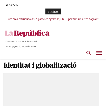
Edició 2936
TItulars
Crònica estiuenca d’un pacte congelat (4): ERC permet un altre flagrant
Rufián boicoteja l’estratègia d’acostament a Junts d’Oriol Junqueras
incompliment de l’acord, les seleccions catalanes un cop més sacrificades
Els Països Catalans al teu abast
Diumenge, 09 de agost del 2026
Identitat i globalització