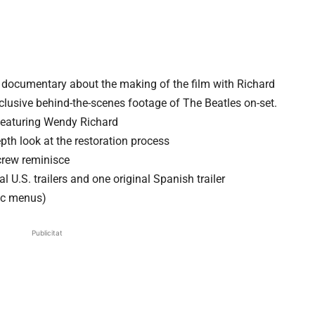
e documentary about the making of the film with Richard
xclusive behind-the-scenes footage of The Beatles on-set.
 featuring Wendy Richard
epth look at the restoration process
crew reminisce
al U.S. trailers and one original Spanish trailer
isc menus)
Publicitat