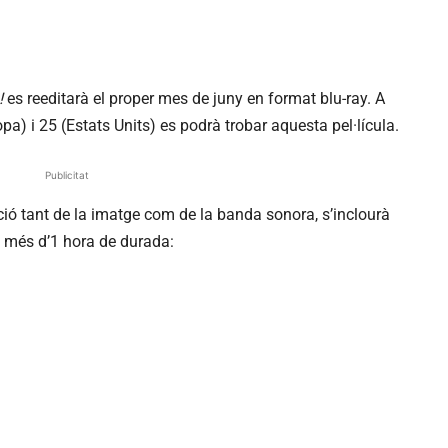
!
es reeditarà el proper mes de juny en format blu-ray. A
opa) i 25 (Estats Units) es podrà trobar aquesta pel·lícula.
Publicitat
ació tant de la imatge com de la banda sonora, s’inclourà
 més d’1 hora de durada: