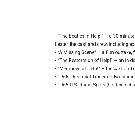
• “The Beatles in Help!” – a 30-minut
Lester, the cast and crew, including e
• “A Missing Scene” – a film outtake,
• “The Restoration of Help!” – an in-d
• “Memories of Help!” – the cast and 
• 1965 Theatrical Trailers – two origin
• 1965 U.S. Radio Spots (hidden in d