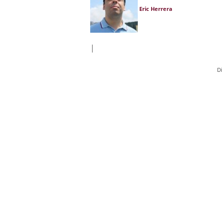
Eric Herrera
|
D