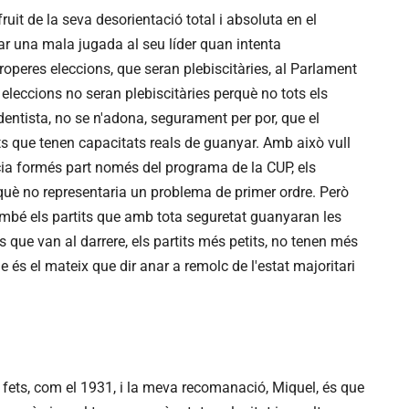
fruit de la seva desorientació total i absoluta en el
r una mala jugada al seu líder quan intenta
properes eleccions, que seran plebiscitàries, al Parlament
 eleccions no seran plebiscitàries perquè no tots els
dentista, no se n'adona, segurament per por, que el
tits que tenen capacitats reals de guanyar. Amb això vull
cia formés part només del programa de la CUP, els
rquè no representaria un problema de primer ordre. Però
ambé els partits que amb tota seguretat guanyaran les
s que van al darrere, els partits més petits, no tenen més
 és el mateix que dir anar a remolc de l'estat majoritari
ls fets, com el 1931, i la meva recomanació, Miquel, és que