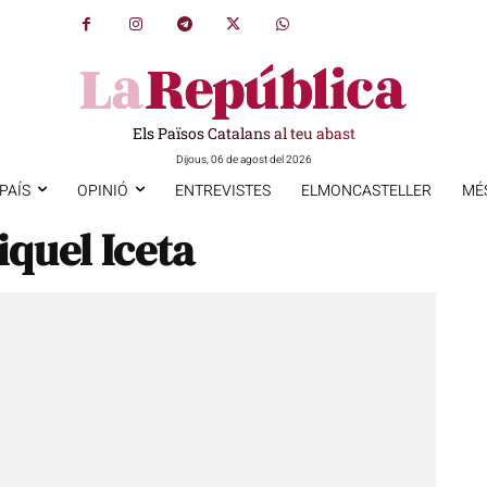
Els Països Catalans al teu abast
Dijous, 06 de agost del 2026
PAÍS
OPINIÓ
ENTREVISTES
ELMONCASTELLER
MÉ
iquel Iceta