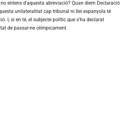
è no entens d'aquesta abreviació? Quan diem Declaració
questa unilateralitat cap tribunal ni llei espanyola té
ó. I, si en té, el subjecte polític que s'ha declarat
ntat de passar-ne olímpicament.