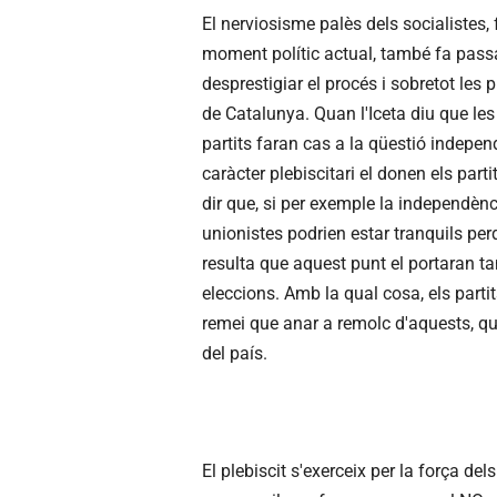
El nerviosisme palès dels socialistes, 
moment polític actual, també fa passa
desprestigiar el procés i sobretot les 
de Catalunya. Quan l'Iceta diu que les
partits faran cas a la qüestió indepen
caràcter plebiscitari el donen els par
dir que, si per exemple la independèn
unionistes podrien estar tranquils pe
resulta que aquest punt el portaran t
eleccions. Amb la qual cosa, els partit
remei que anar a remolc d'aquests, que
del país.
El plebiscit s'exerceix per la força de