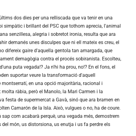
últims dos dies per una relliscada que va tenir en una
oi simpàtic i brillant del PSC que tothom aprecia, l'animal
ana senzillesa, alegria i sobretot ironia, resulta que ara
ahir demanés unes disculpes que ni ell mateix es creu, el
o difereix gaire d'aquella gentola tan amargada, que
ament demagògia contra el procés sobiranista. Escolteu,
d'una puta vegada!? Ja n'hi ha prou, no!? En el fons, el
den suportar veure la transformació d'aquell
e montserratí,
en una opció majoritària, racional i
ot molta ràbia, però el Manolo, la Mari Carmen i la
 teva festa de supermercat a Gavà, sinó que ara bramen en
lten Camarón de la Isla. Això, vulgues o no, ha de coure.
gú sap com acabarà perquè, una vegada més, demostrem
el món, us distorsiona, us enutja i us fa perdre els