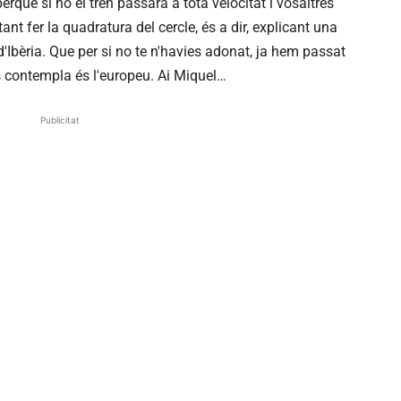
rquè si no el tren passarà a tota velocitat i vosaltres
t fer la quadratura del cercle, és a dir, explicant una
'Ibèria. Que per si no te n'havies adonat, ja hem passat
es contempla és l'europeu. Ai Miquel…
Publicitat