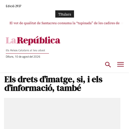
Edició 2937
TItulars
El vot de qualitat de Santacreu consuma la “tupinada” de les cadires de
La mentida de La Vanguardia: “Tres de cada quatre punts del pacte amb
ERC s’han complert”
plata
Els Països Catalans al teu abast
Dilluns, 10 de agost del 2026
Els drets d’imatge, si, i els
d’informació, també