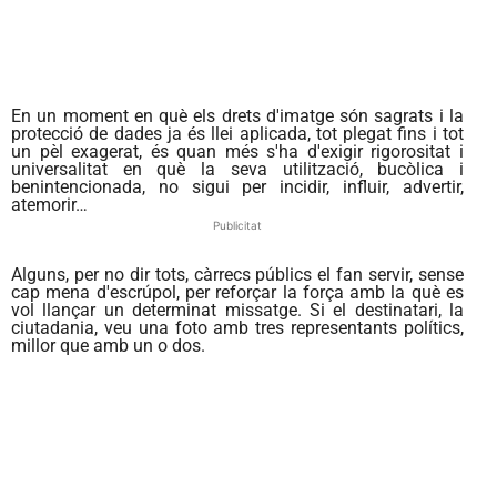
En un moment en què els drets d'imatge són sagrats i la
protecció de dades ja és llei aplicada, tot plegat fins i tot
un pèl exagerat, és quan més s'ha d'exigir rigorositat i
universalitat en què la seva utilització, bucòlica i
benintencionada, no sigui per incidir, influir, advertir,
atemorir…
Publicitat
Alguns, per no dir tots, càrrecs públics el fan servir, sense
cap mena d'escrúpol, per reforçar la força amb la què es
vol llançar un determinat missatge. Si el destinatari, la
ciutadania, veu una foto amb tres representants polítics,
millor que amb un o dos.