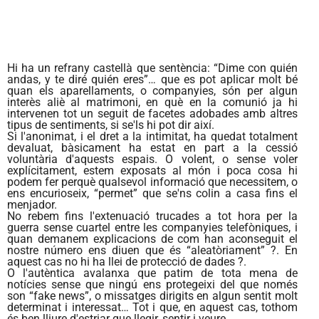
Hi ha un refrany castellà que sentència: “Dime con quién
andas, y te diré quién eres”… que es pot aplicar molt bé
quan els aparellaments, o companyies, són per algun
interès aliè al matrimoni, en què en la comunió ja hi
intervenen tot un seguit de facetes adobades amb altres
tipus de sentiments, si se'ls hi pot dir així.
Si l'anonimat, i el dret a la intimitat, ha quedat totalment
devaluat, bàsicament ha estat en part a la cessió
voluntària d'aquests espais. O volent, o sense voler
explícitament, estem exposats al món i poca cosa hi
podem fer perquè qualsevol informació que necessitem, o
ens encurioseix, “permet” que se'ns colin a casa fins el
menjador.
No rebem fins l'extenuació trucades a tot hora per la
guerra sense cuartel entre les companyies telefòniques, i
quan demanem explicacions de com han aconseguit el
nostre número ens diuen que és “aleatòriament” ?. En
aquest cas no hi ha llei de protecció de dades ?.
O l'autèntica avalanxa que patim de tota mena de
notícies sense que ningú ens protegeixi del que només
son “fake news”, o missatges dirigits en algun sentit molt
determinat i interessat… Tot i que, en aquest cas, tothom
és ben lliure d'estriar que llegir, sentir i veure.