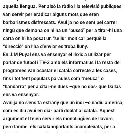
aquella llengua. Per això la ràdio i la televisió publiques
van servir per eradicar alguns mots que eren
barbarismes disfressats. Avui ja no se sent pel carrer
ningú que demana on hi ha un “bussó” per a tirar-hi una
carta on hi ha posat un “sellu” molt car perquè la
“direcció” on l’ha d’enviar es troba lluny.
En J.M Puyal ens va ensenyar el lèxic a utilizar per
parlar de futbol i TV-3 amb els informatius i la resta de
programes van acostar el català correcte a les cases,
fins i tot fent populars paraules com “meuca” o
“bandarra” per a citar-ne dues –que no dos- que Dallas
ens va ensenyar.
Avui ja no s’ens fa estrany que un indi –o nadiu americà,
com es diu avui en dia- parli doblat al català. Aquest
argument el feien servir els monolingües de llavors,
però també els catalanoparlants acomplexats, per a