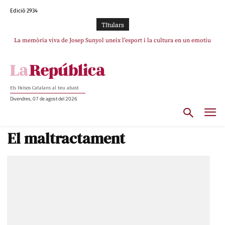
Edició 2934
TItulars
La memòria viva de Josep Sunyol uneix l’esport i la cultura en un emotiu
La “dignitat” a mitges de Marc Puigtió: renuncia a Girona pels àudios però
s’aferra als càrrecs remunerats de Sant Julià i el Consell Comarcal
homenatge a Guadarrama pel seu 90è aniversari
Els Països Catalans al teu abast
Divendres, 07 de agost del 2026
El maltractament