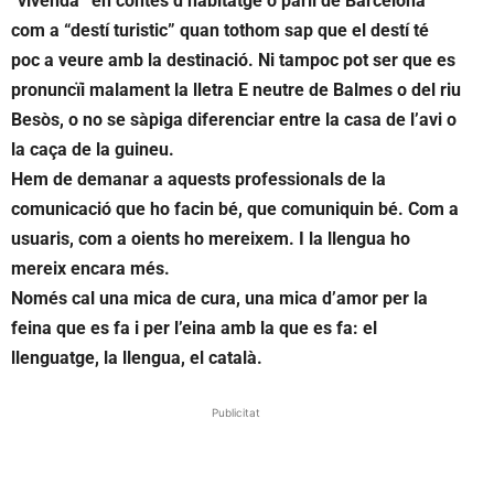
“vivenda” en contes d’habitatge o parli de Barcelona
com a “destí turistic” quan tothom sap que el destí té
poc a veure amb la destinació. Ni tampoc pot ser que es
pronuncïi malament la lletra E neutre de Balmes o del riu
Besòs, o no se sàpiga diferenciar entre la casa de l’avi o
la caça de la guineu.
Hem de demanar a aquests professionals de la
comunicació que ho facin bé, que comuniquin bé. Com a
usuaris, com a oients ho mereixem. I la llengua ho
mereix encara més.
Només cal una mica de cura, una mica d’amor per la
feina que es fa i per l’eina amb la que es fa: el
llenguatge, la llengua, el català.
Publicitat