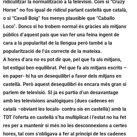
ridiculitzar la normalització a la televisió. Com si “Crazy
Horse” no fos igual de ridícul parlant castellà que català,
o si “Cavall Boig” fos menys plausible que “Caballo
Loco”. Doncs si ho trobem normal és gràcies als mitjans
públics d’aquest país que van fer una feina ingent de
cara a la popularitat de la llengua però també a la
popularització de l’ús correcte de la mateixa.
A hores d’ara no es pot dir que, pel que fa als mitjans,
tot estigui ben equilibrat. Pel que fa als mitjans escrits –
en paper- hi ha un desequilibri a favor dels mitjans en
castellà. Però aquest desequilibri és encara més gran si
parlem de televisió. SI ja es partia d’un desavantage
amb les televisions analògiques (dues cadenes en
català –obviant les locals- contra sis en castellà) amb la
TDT l’oferta en castellà s’ha multiplicat i l’estat no ha fet
res per a mantenir si més no les desconnexions a certes
hores, tal com s’obligava a fer al principi de les cadenes