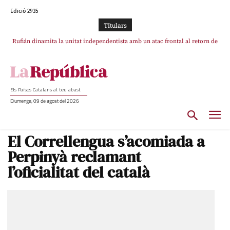
Edició 2935
TItulars
Rufián dinamita la unitat independentista amb un atac frontal al retorn de
Puigdemont
Els Països Catalans al teu abast
Diumenge, 09 de agost del 2026
El Correllengua s’acomiada a
Perpinyà reclamant
l’oficialitat del català