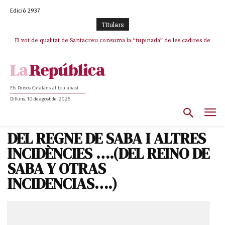
Edició 2937
TItulars
El vot de qualitat de Santacreu consuma la “tupinada” de les cadires de
La mentida de La Vanguardia: “Tres de cada quatre punts del pacte amb
ERC s’han complert”
plata
Els Països Catalans al teu abast
Dilluns, 10 de agost del 2026
DEL REGNE DE SABA I ALTRES
INCIDÈNCIES ….(DEL REINO DE
SABA Y OTRAS
INCIDENCIAS….)