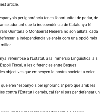
est article.
panyols per ignorància tenen l’oportunitat de parlar, de
nar-se adonant que la independència de Catalunya té
erard Quintana o Montserrat Nebrera no són aïllats, cada
defensar la independència veient-la com una opció més
 millor.
a, referint-se a l’Estatut, a la Immersió Lingüística, als
Espoli Fiscal, a les diferències entre Beques
es objectives que empenyen la nostra societat a voler
at que eren “espanyols per ignorància” però que amb les
es contra l’Estatut i demés, cal fer el pas per defensar un