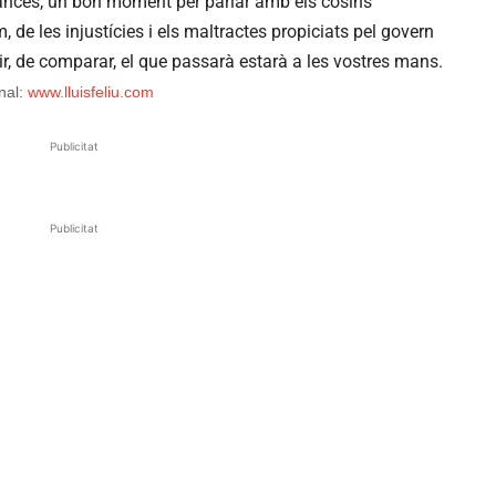
cances, un bon moment per parlar amb els cosins
 de les injustícies i els maltractes propiciats pel govern
ir, de comparar, el que passarà estarà a les vostres mans.
nal:
www.lluisfeliu.com
Publicitat
Publicitat