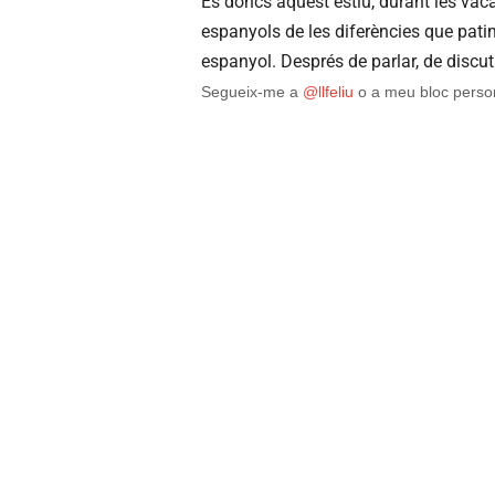
És doncs aquest estiu, durant les va
espanyols de les diferències que patim,
espanyol. Després de parlar, de discut
Segueix-me a
@llfeliu
o a meu bloc perso