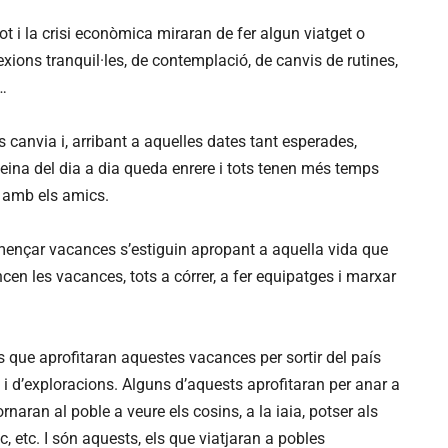
ot i la crisi econòmica miraran de fer algun viatget o
xions tranquil·les, de contemplació, de canvis de rutines,
…
s canvia i, arribant a aquelles dates tant esperades,
feina del dia a dia queda enrere i tots tenen més temps
o amb els amics.
ençar vacances s’estiguin apropant a aquella vida que
en les vacances, tots a córrer, a fer equipatges i marxar
ns que aprofitaran aquestes vacances per sortir del país
i d’exploracions. Alguns d’aquests aprofitaran per anar a
naran al poble a veure els cosins, a la iaia, potser als
, etc. I són aquests, els que viatjaran a pobles