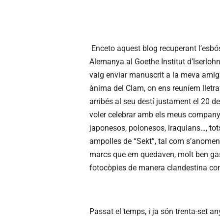
Enceto aquest blog recuperant l’esbó
Alemanya al Goethe Institut d’Iserlohn
vaig enviar manuscrit a la meva amiga 
ànima del Clam, on ens reuníem lletraf
arribés al seu destí justament el 20 d
voler celebrar amb els meus companys d
japonesos, polonesos, iraquians…, tot
ampolles de “Sekt”, tal com s’anomena
marcs que em quedaven, molt ben gasta
fotocòpies de manera clandestina com 
Passat el temps, i ja són trenta-set a