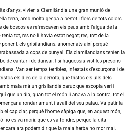
olts d’anys, vivien a Clamilàndia una gran munió de
la terra, amb molta gespa a pertot i flors de tots colors
s de boscos es refrescaven els peus amb l’aigua de la
enia tot, res no li havia estat negat; res, tret de la
de ponent, els grisilandians, anomenats així perquè
 arrabassada a cops de punyal. Els clamilandians tenien la
bé de cantar i de dansar. I si haguéssiu vist les presons
ndians. Van ser temps terribles, infestats d’escurçons i de
stos els dies de la derrota, que tristos els ulls dels
 amb mala mà un grisilandià xaruc que escopia verí i
uí que un dia, quan tot el món li anava a la contra, tot el
omençar a rondar amunt i avall del seu palau. Va patir la
mb el cap clar, perquè l’home sàpiga que, en aquest món,
ò no es va morir, que es va fondre, perquè la dita
om encara ara podem dir que la mala herba no mor mai.