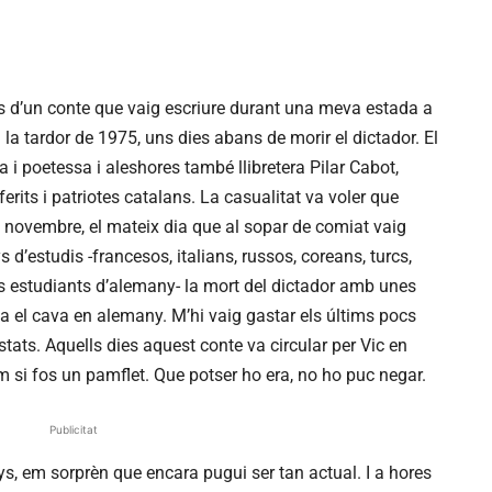
s d’un conte que vaig escriure durant una meva estada a
 la tardor de 1975, uns dies abans de morir el dictador. El
i poetessa i aleshores també llibretera Pilar Cabot,
erits i patriotes catalans. La casualitat va voler que
e novembre, el mateix dia que al sopar de comiat vaig
’estudis -francesos, italians, russos, coreans, turcs,
s estudiants d’alemany- la mort del dictador amb unes
 el cava en alemany. M’hi vaig gastar els últims pocs
ts. Aquells dies aquest conte va circular per Vic en
si fos un pamflet. Que potser ho era, no ho puc negar.
Publicitat
nys, em sorprèn que encara pugui ser tan actual. I a hores