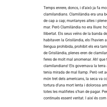
Temps enrere, doncs, i d’això ja fa m
clamilandians. Clamilàndia era una bel
de cap a cap; muntanyes altes i plene
mar. Però Clamilàndia no era lliure: ho t
llibertat. Els seus veïns de la banda 
habitaven la Grisilàndia, els l’havien
llengua prohibida, prohibit els era tam
de Grisilàndia, plenes eren de clamila
feres de molt mal anomenar. Ah! que tri
clamilandians! Els governava la terra
tenia mirada de mal llamp. Però vet aq
món tret dels americans, la seca va c
tortura d’una mort lenta i dolorosa a
totes les malifetes s’han de pagar. Per
continués essent veritat. I així és c