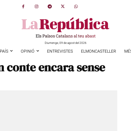
Els Països Catalans al teu abast
Diumenge, 09 de agost del 2026
PAÍS
OPINIÓ
ENTREVISTES
ELMONCASTELLER
MÉ
n conte encara sense