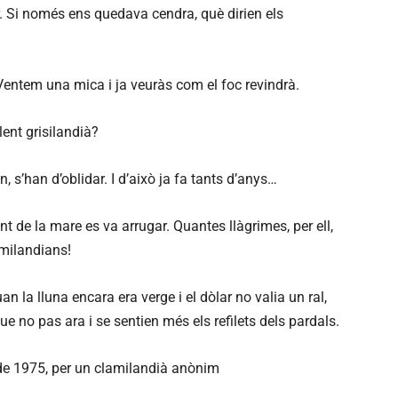
ar. Si només ens quedava cendra, què dirien els
a. Ventem una mica i ja veuràs com el foc revindrà.
lent grisilandià?
en, s’han d’oblidar. I d’això ja fa tants d’anys…
ont de la mare es va arrugar. Quantes llàgrimes, per ell,
milandians!
an la lluna encara era verge i el dòlar no valia un ral,
ue no pas ara i se sentien més els refilets dels pardals.
r de 1975, per un clamilandià anònim