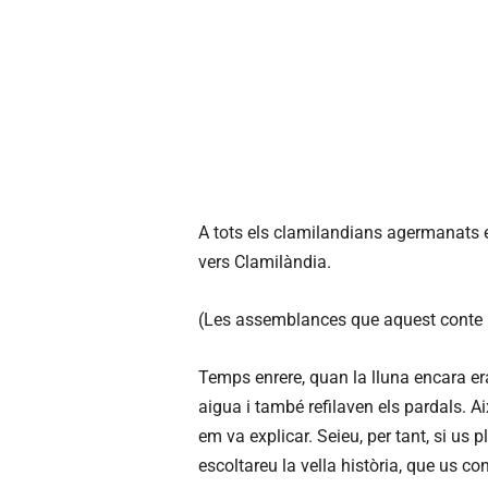
A tots els clamilandians agermanats en
vers Clamilàndia.
(Les assemblances que aquest conte p
Temps enrere, quan la lluna encara era 
aigua i també refilaven els pardals. Ai
em va explicar. Seieu, per tant, si us p
escoltareu la vella història, que us c