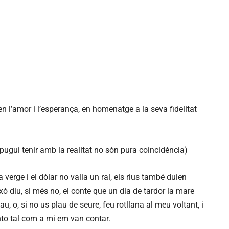
 l’amor i l’esperança, en homenatge a la seva fidelitat
ugui tenir amb la realitat no són pura coincidència)
verge i el dòlar no valia un ral, els rius també duien
xò diu, si més no, el conte que un dia de tardor la mare
lau, o, si no us plau de seure, feu rotllana al meu voltant, i
onto tal com a mi em van contar.