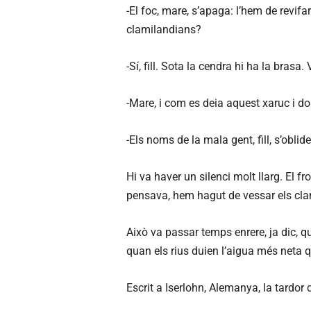
-El foc, mare, s’apaga: l’hem de revif
clamilandians?
-Sí, fill. Sota la cendra hi ha la bras
-Mare, i com es deia aquest xaruc i do
-Els noms de la mala gent, fill, s’oblid
Hi va haver un silenci molt llarg. El fr
pensava, hem hagut de vessar els cla
Això va passar temps enrere, ja dic, qu
quan els rius duien l’aigua més neta q
Escrit a Iserlohn, Alemanya, la tardo