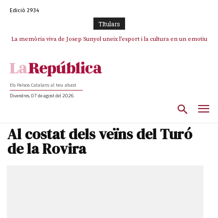
Edició 2934
TItulars
La memòria viva de Josep Sunyol uneix l’esport i la cultura en un emotiu
La “dignitat” a mitges de Marc Puigtió: renuncia a Girona pels àudios però
s’aferra als càrrecs remunerats de Sant Julià i el Consell Comarcal
homenatge a Guadarrama pel seu 90è aniversari
Els Països Catalans al teu abast
Divendres, 07 de agost del 2026
Al costat dels veïns del Turó
de la Rovira