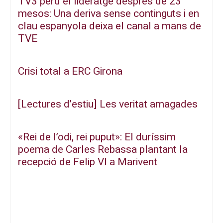
TV3 perd el lideratge després de 23
mesos: Una deriva sense continguts i en
clau espanyola deixa el canal a mans de
TVE
Crisi total a ERC Girona
[Lectures d’estiu] Les veritat amagades
«Rei de l’odi, rei puput»: El duríssim
poema de Carles Rebassa plantant la
recepció de Felip VI a Marivent