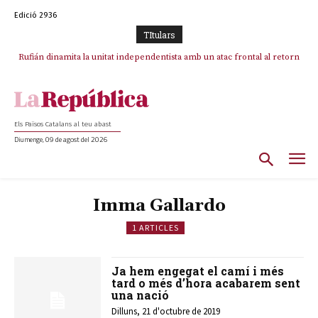
Edició 2936
TItulars
Rufián dinamita la unitat independentista amb un atac frontal al retorn
de Puigdemont
Els Països Catalans al teu abast
Diumenge, 09 de agost del 2026
Imma Gallardo
1 ARTICLES
Ja hem engegat el camí i més
tard o més d’hora acabarem sent
una nació
Dilluns, 21 d'octubre de 2019