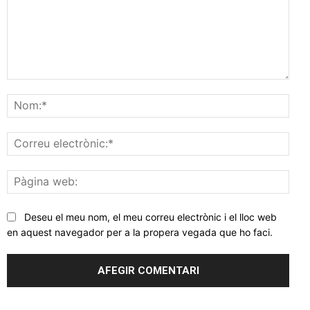
Comentar
Nom
Corr
elec
Pàgi
web
Deseu el meu nom, el meu correu electrònic i el lloc web
en aquest navegador per a la propera vegada que ho faci.