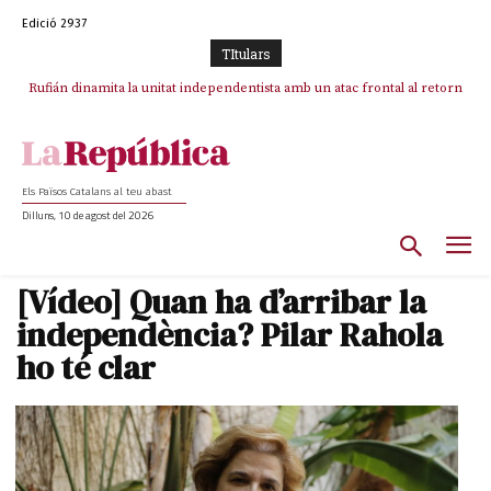
Edició 2937
TItulars
Rufián dinamita la unitat independentista amb un atac frontal al retorn
Puigdemont reivindica la transparència del seu retorn i manté el pols
ferm per la plena llibertat dels encausats
de Puigdemont
Els Països Catalans al teu abast
Dilluns, 10 de agost del 2026
[Vídeo] Quan ha d’arribar la
independència? Pilar Rahola
ho té clar