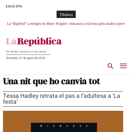
Edició 2934
TItulars
La “dignitat” a mitges de Marc Puigtió: renuncia a Girona pels àudios però
s’aferra als càrrecs remunerats de Sant Julià i el Consell Comarcal
Els Països Catalans al teu abast
Divendres, 07 de agost del 2026
Una nit que ho canvia tot
Tessa Hadley retrata el pas a l’adultesa a 'La
festa'