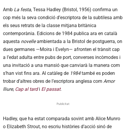
Amb
La festa
, Tessa Hadley (Bristol, 1956) confirma un
cop més la seva condició d’escriptora de la subtilesa amb
els seus retrats de la classe mitjana britànica
contemporània. Edicions de 1984 publica ara en català
aquesta
novelle
ambientada a la Bristol de postguerra, on
dues germanes —Moira i Evelyn— afronten el trànsit cap
a l’edat adulta entre pubs de port, converses incòmodes i
una invitació a una mansió que canviarà la manera com
s’han vist fins ara. Al catàleg de
1984
també es poden
trobar d’altres obres de l’escriptora anglesa com
Amor
lliure
,
Cap al tard
i
El passat
.
Publicitat
Hadley, que ha estat comparada sovint amb Alice Munro
o Elizabeth Strout, no escriu històries d’acció sinó de