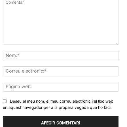
Comentar
Nom
Corr
elec
Pàgi
web
Deseu el meu nom, el meu correu electrònic i el lloc web
en aquest navegador per a la propera vegada que ho faci.