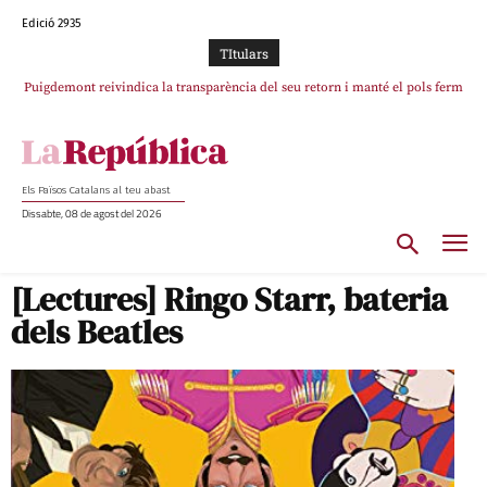
Edició 2935
TItulars
Puigdemont reivindica la transparència del seu retorn i manté el pols ferm
Portugal acusa Espanya de provocar un “efecte crida” massiu per la seva
per la plena llibertat dels encausats
“manca de regulació” migratòria
Els Països Catalans al teu abast
Dissabte, 08 de agost del 2026
[Lectures] Ringo Starr, bateria
dels Beatles