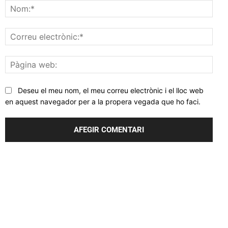
Nom
Corr
elec
Pàgi
web
Deseu el meu nom, el meu correu electrònic i el lloc web
en aquest navegador per a la propera vegada que ho faci.