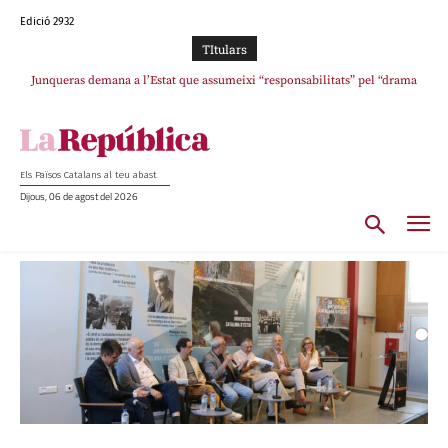
Edició 2932
TItulars
Junqueras demana a l’Estat que assumeixi “responsabilitats” pel “drama
humà” a Ceuta i avança que Catalunya haurà de continuar acollint menors
Els Països Catalans al teu abast
Dijous, 06 de agost del 2026