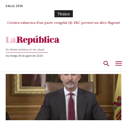
Edició 2936
TItulars
Crònica estiuenca d’un pacte congelat (4): ERC permet un altre flagrant
incompliment de l’acord, les seleccions catalanes un cop més
sacrificades
Els Països Catalans al teu abast
Diumenge, 09 de agost del 2026