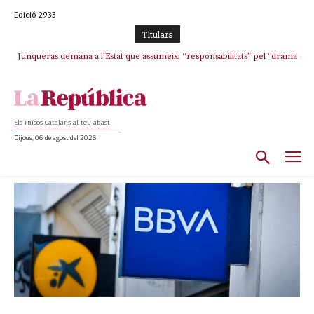
Edició 2933
TItulars
Junqueras demana a l’Estat que assumeixi “responsabilitats” pel “drama
humà” a Ceuta i avança que Catalunya haurà de continuar acollint
menors
Els Països Catalans al teu abast
Dijous, 06 de agost del 2026