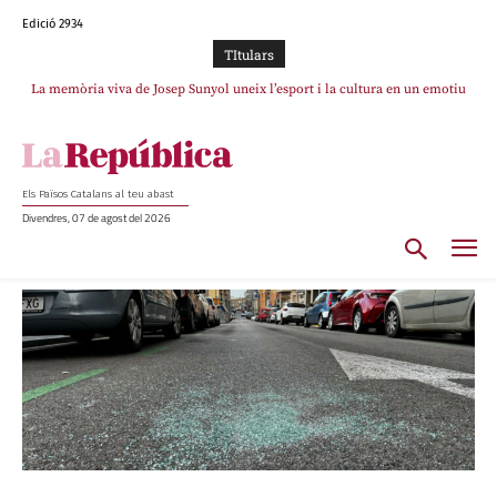
Edició 2934
TItulars
La memòria viva de Josep Sunyol uneix l’esport i la cultura en un emotiu
homenatge a Guadarrama pel seu 90è aniversari
Els Països Catalans al teu abast
Divendres, 07 de agost del 2026