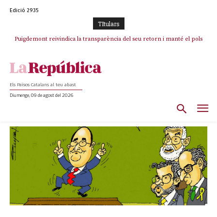
Edició 2935
TItulars
Puigdemont reivindica la transparència del seu retorn i manté el pols
ferm per la plena llibertat dels encausats
Els Països Catalans al teu abast
Diumenge, 09 de agost del 2026