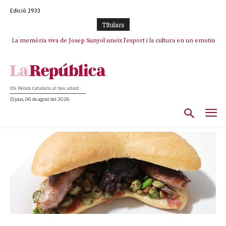
Edició 2933
TItulars
La memòria viva de Josep Sunyol uneix l’esport i la cultura en un emotiu
homenatge a Guadarrama pel seu 90è aniversari
Els Països Catalans al teu abast
Dijous, 06 de agost del 2026