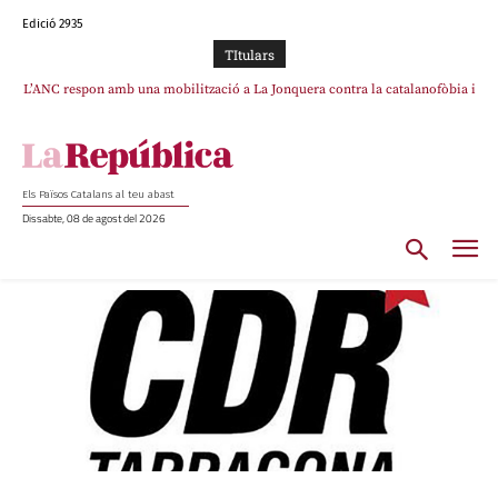
Edició 2935
TItulars
L’ANC respon amb una mobilització a La Jonquera contra la catalanofòbia i
els abusos de la Policia Nacional
Els Països Catalans al teu abast
Dissabte, 08 de agost del 2026