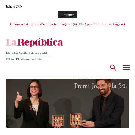
Edició 2937
TItulars
Crònica estiuenca d’un pacte congelat (4): ERC permet un altre flagrant
incompliment de l’acord, les seleccions catalanes un cop més sacrificades
Els Països Catalans al teu abast
Dilluns, 10 de agost del 2026