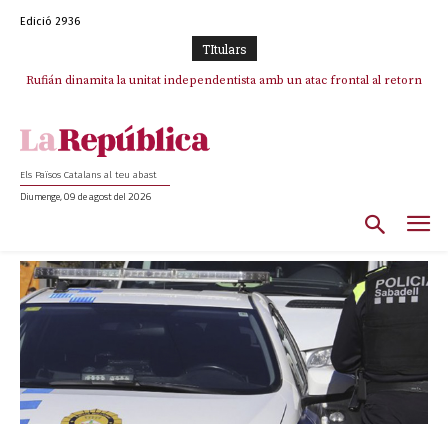
Edició 2936
TItulars
Rufián dinamita la unitat independentista amb un atac frontal al retorn
de Puigdemont
Els Països Catalans al teu abast
Diumenge, 09 de agost del 2026