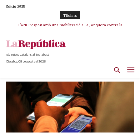
Edició 2935
TItulars
L’ANC respon amb una mobilització a La Jonquera contra la
catalanofòbia i els abusos de la Policia Nacional
Els Països Catalans al teu abast
Dissabte, 08 de agost del 2026