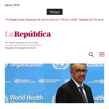
Edició 2935
TItulars
Portugal acusa Espanya de provocar un “efecte crida” massiu per la seva
“manca de regulació” migratòria
Els Països Catalans al teu abast
Dissabte, 08 de agost del 2026