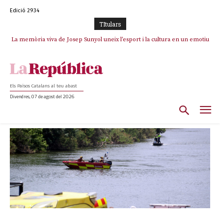
Edició 2934
TItulars
La memòria viva de Josep Sunyol uneix l’esport i la cultura en un emotiu
homenatge a Guadarrama pel seu 90è aniversari
Els Països Catalans al teu abast
Divendres, 07 de agost del 2026