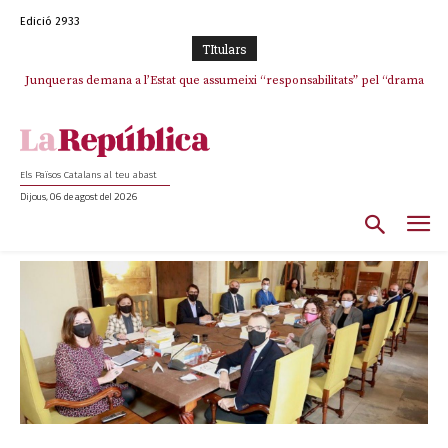
Edició 2933
TItulars
Junqueras demana a l’Estat que assumeixi “responsabilitats” pel “drama
humà” a Ceuta i avança que Catalunya haurà de continuar acollint
menors
Els Països Catalans al teu abast
Dijous, 06 de agost del 2026