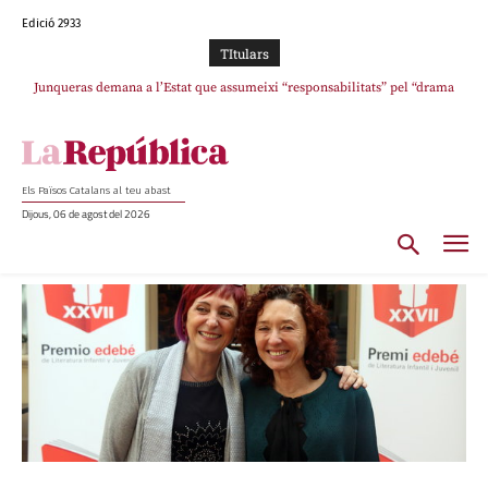
Edició 2933
TItulars
Junqueras demana a l’Estat que assumeixi “responsabilitats” pel “drama
humà” a Ceuta i avança que Catalunya haurà de continuar acollint menors
Els Països Catalans al teu abast
Dijous, 06 de agost del 2026