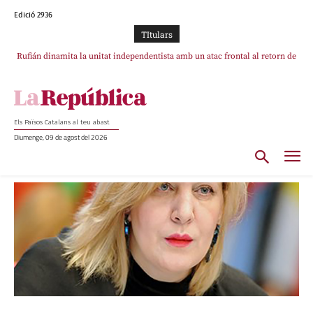
Edició 2936
TItulars
Rufián dinamita la unitat independentista amb un atac frontal al retorn de
Puigdemont
Els Països Catalans al teu abast
Diumenge, 09 de agost del 2026