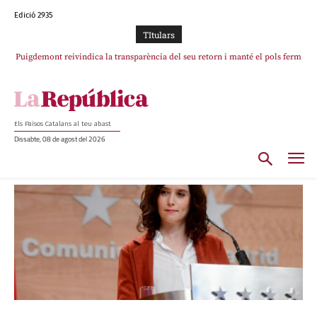
Edició 2935
TItulars
Puigdemont reivindica la transparència del seu retorn i manté el pols ferm
per la plena llibertat dels encausats
Els Països Catalans al teu abast
Dissabte, 08 de agost del 2026