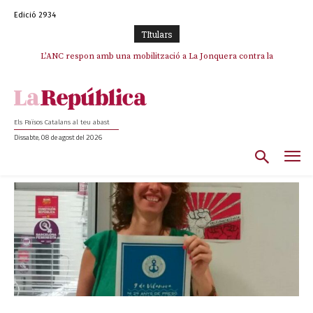
Edició 2934
TItulars
L’ANC respon amb una mobilització a La Jonquera contra la
catalanofòbia i els abusos de la Policia Nacional
Els Països Catalans al teu abast
Dissabte, 08 de agost del 2026