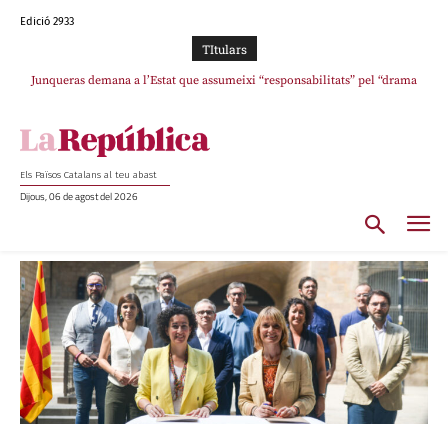
Edició 2933
TItulars
Junqueras demana a l’Estat que assumeixi “responsabilitats” pel “drama
humà” a Ceuta i avança que Catalunya haurà de continuar acollint menors
Els Països Catalans al teu abast
Dijous, 06 de agost del 2026