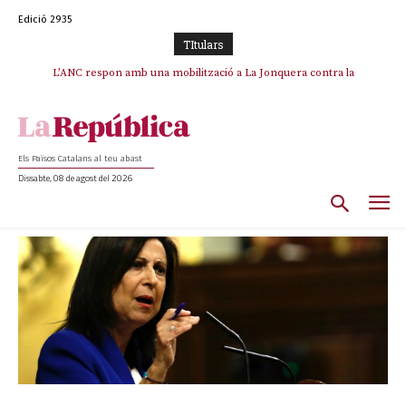
Edició 2935
TItulars
L’ANC respon amb una mobilització a La Jonquera contra la
catalanofòbia i els abusos de la Policia Nacional
Els Països Catalans al teu abast
Dissabte, 08 de agost del 2026