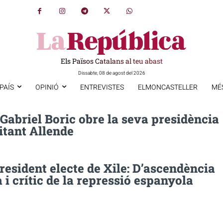
Els Països Catalans al teu abast
Dissabte, 08 de agost del 2026
PAÍS
OPINIÓ
ENTREVISTES
ELMONCASTELLER
MÉ
Gabriel Boric obre la seva presidència
itant Allende
resident electe de Xile: D’ascendència
 i crític de la repressió espanyola