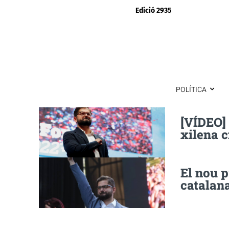
Edició 2935
POLÍTICA
[VÍDEO] 
xilena c
El nou p
catalana