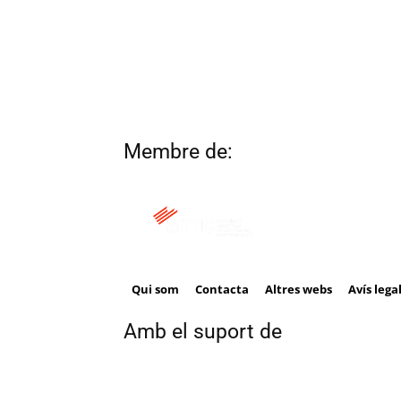
Membre de:
Qui som
Contacta
Altres webs
Avís lega
Amb el suport de