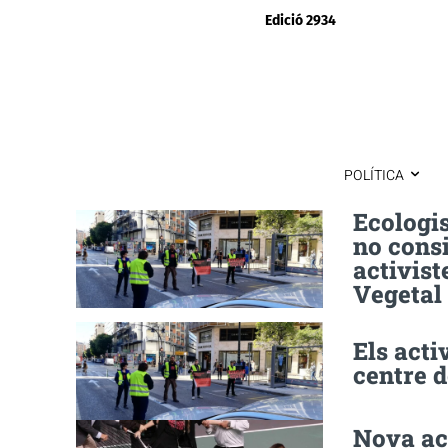
Edició 2934
POLÍTICA
Ecologis
no consi
activist
Vegetal
Els acti
centre 
Nova acc