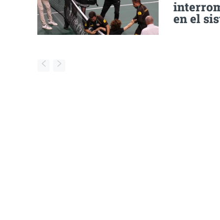
interro
en el si