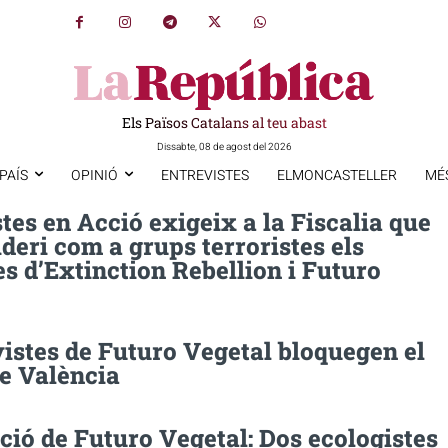
Els Països Catalans al teu abast
Dissabte, 08 de agost del 2026
PAÍS
OPINIÓ
ENTREVISTES
ELMONCASTELLER
MÉ
tes en Acció exigeix a la Fiscalia que
deri com a grups terroristes els
es d’Extinction Rebellion i Futuro
vistes de Futuro Vegetal bloquegen el
de València
ió de Futuro Vegetal: Dos ecologistes