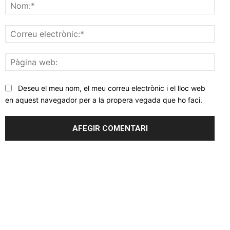
Nom
Corr
elec
Pàgi
web
Deseu el meu nom, el meu correu electrònic i el lloc web
en aquest navegador per a la propera vegada que ho faci.