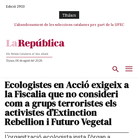
Edició 2933
TItulars
L’abandonament de les seleccions catalanes per part de la UFEC
espanyolitza l’esport del país
Els Països Catalans al teu abast
Dijous, 06 de agost del 2026
Ecologistes en Acció exigeix a
la Fiscalia que no consideri
com a grups terroristes els
activistes d’Extinction
Rebellion i Futuro Vegetal
L'organització ecologista insta l'òrgan a