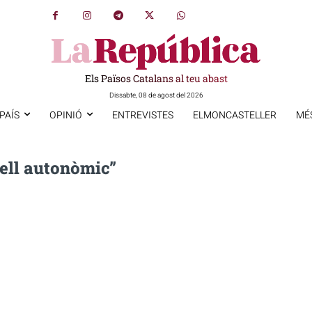
Els Països Catalans al teu abast
Dissabte, 08 de agost del 2026
PAÍS
OPINIÓ
ENTREVISTES
ELMONCASTELLER
MÉ
ell autonòmic”