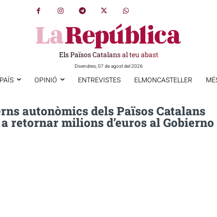
Els Països Catalans al teu abast
Divendres, 07 de agost del 2026
PAÍS
OPINIÓ
ENTREVISTES
ELMONCASTELLER
MÉ
erns autonòmics dels Països Catalans
 a retornar milions d’euros al Gobierno