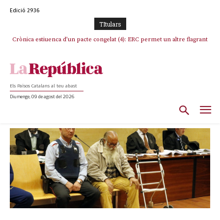
Edició 2936
TItulars
Crònica estiuenca d’un pacte congelat (4): ERC permet un altre flagrant
incompliment de l’acord, les seleccions catalanes un cop més
sacrificades
Els Països Catalans al teu abast
Diumenge, 09 de agost del 2026