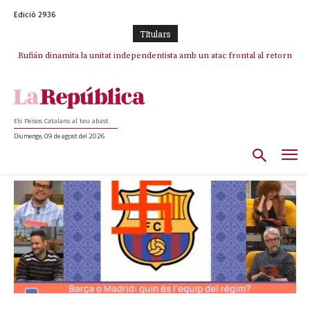
Edició 2936
TItulars
Rufián dinamita la unitat independentista amb un atac frontal al retorn
de Puigdemont
Els Països Catalans al teu abast
Diumenge, 09 de agost del 2026