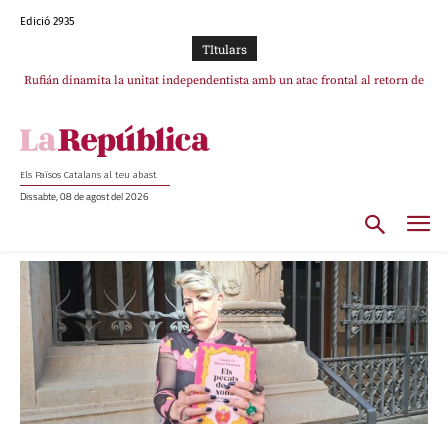
Edició 2935
TItulars
Rufián dinamita la unitat independentista amb un atac frontal al retorn de
Puigdemont
Els Països Catalans al teu abast
Dissabte, 08 de agost del 2026