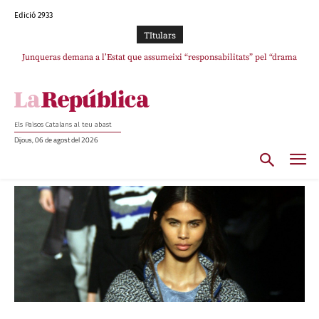
Edició 2933
TItulars
Junqueras demana a l’Estat que assumeixi “responsabilitats” pel “drama
humà” a Ceuta i avança que Catalunya haurà de continuar acollint menors
Els Països Catalans al teu abast
Dijous, 06 de agost del 2026